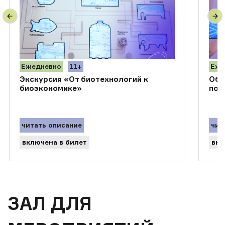
Ежедневно
11+
Еже
Экскурсия «От биотехнологий к
Обз
биоэкономике»
пог
читать описание
чит
включена в билет
вкл
ЗАЛ ДЛЯ